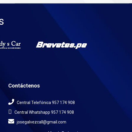
s
Contáctenos
Central Telefónica 957 174 908
Central Whatshapp 957 174 908
josegalvezcall@gmail.com