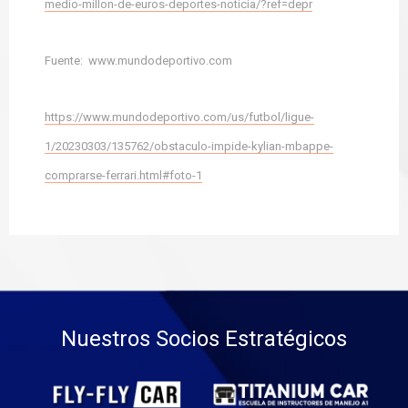
medio-millon-de-euros-deportes-noticia/?ref=depr
Fuente: www.mundodeportivo.com
https://www.mundodeportivo.com/us/futbol/ligue-
1/20230303/135762/obstaculo-impide-kylian-mbappe-
comprarse-ferrari.html#foto-1
Nuestros Socios Estratégicos